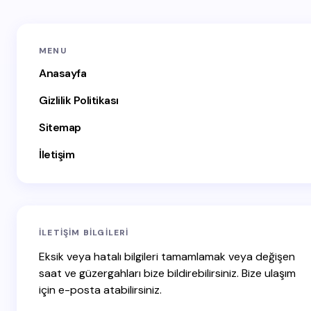
E-posta adresiniz yayınlanmayacak.
Gerekli alanlar
*
MENU
ile işaretlenmişlerdir
Anasayfa
Name *
Gizlilik Politikası
Sitemap
Email *
İletişim
Your Comment *
İLETIŞIM BILGILERI
Eksik veya hatalı bilgileri tamamlamak veya değişen
saat ve güzergahları bize bildirebilirsiniz. Bize ulaşım
için e-posta atabilirsiniz.
Save my name and email in this browser for the