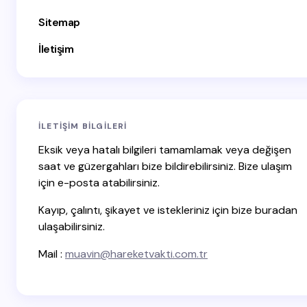
Sitemap
Email *
İletişim
Your Comment *
İLETIŞIM BILGILERI
Eksik veya hatalı bilgileri tamamlamak veya değişen
saat ve güzergahları bize bildirebilirsiniz. Bize ulaşım
için e-posta atabilirsiniz.
Save my name and email in this browser for the
next time I comment.
Kayıp, çalıntı, şikayet ve istekleriniz için bize buradan
ulaşabilirsiniz.
Submit Comment
Mail :
muavin@hareketvakti.com.tr