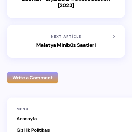
[2023]
NEXT ARTICLE
Malatya Minibüs Saatleri
Write a Comment
E-posta adresiniz yayınlanmayacak.
Gerekli alanlar
*
MENU
ile işaretlenmişlerdir
Anasayfa
Name *
Gizlilik Politikası