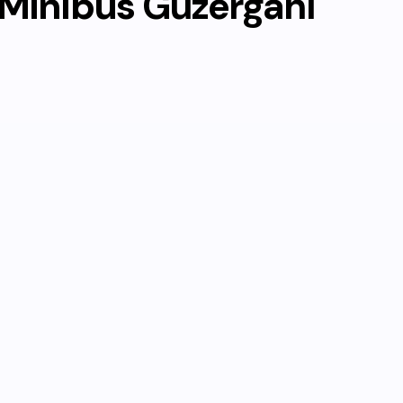
Minibüs
Güzergahı