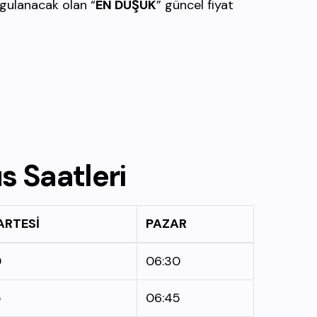
uygulanacak olan “
EN DÜŞÜK
” güncel fiyat
üs
Saatleri
RTESİ
PAZAR
0
06:30
5
06:45