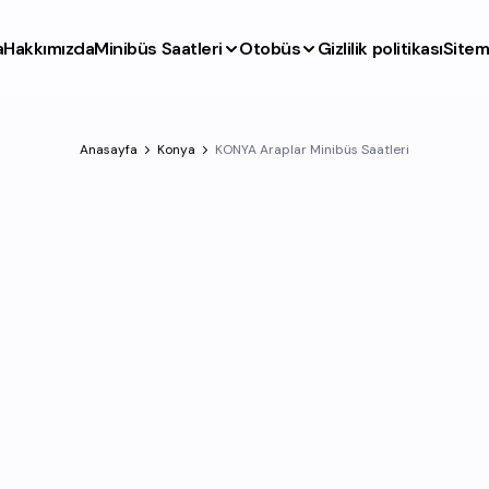
a
Hakkımızda
Minibüs Saatleri
Otobüs
Gizlilik politikası
Site
Anasayfa
Konya
KONYA Araplar Minibüs Saatleri