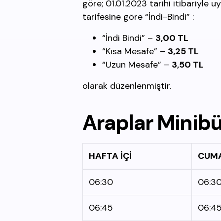
göre; 01.01.2023 tarihi itibariyle 
tarifesine göre “İndi-Bindi” :
“İndi Bindi” –
3,00 TL
“Kısa Mesafe” –
3,25 TL
“Uzun Mesafe” –
3,50 TL
olarak düzenlenmiştir.
Araplar
Minib
HAFTA İÇİ
CUMA
06:30
06:3
06:45
06:4