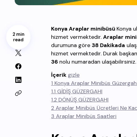
Konya Araplar minibüsü
Konya ul
2 min
hizmet vermektedir.
Araplar
min
read
durumuna göre
38 Dakikada
ulaş
hizmet vermektedir. Durak başka
36
nolu numaradan ulaşabilirsiniz.
İçerik
gizle
1
Konya Araplar Minibüs Güzergah
1.1
GİDİŞ GÜZERGAHI
1.2
DÖNÜŞ GÜZERGAHI
2
Araplar Minibüs Ücretleri Ne Ka
3
Araplar Minibüs Saatleri