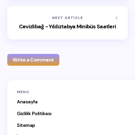
NEXT ARTICLE
Cevizlibağ - Yıldıztabya Minibüs Saatleri
Write a Comment
E-posta adresiniz yayınlanmayacak.
Gerekli alanlar
*
MENU
ile işaretlenmişlerdir
Anasayfa
Name *
Gizlilik Politikası
Sitemap
Email *