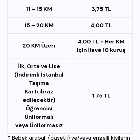
11 – 15 KM
3,75 TL
15 – 20 KM
4,00 TL
4,00 TL + Her KM
20 KM Üzeri
için İlave 10 kuruş
İlk, Orta ve Lise
(İndirimli İstanbul
Taşıma
Kartı ibraz
1,75 TL
edilecektir)
Öğrencisi
Üniformalı
veya Üniformasız
*
Bebek arabalı (pusetli) ve/veya engelli kişilerin