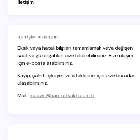
İletişim
Your Comment *
İLETIŞIM BILGILERI
Eksik veya hatalı bilgileri tamamlamak veya değişen
saat ve güzergahları bize bildirebilirsiniz. Bize ulaşım
için e-posta atabilirsiniz.
Save my name and email in this browser for the
next time I comment.
Kayıp, çalıntı, şikayet ve istekleriniz için bize buradan
ulaşabilirsiniz.
Submit Comment
Mail :
muavin@hareketvakti.com.tr