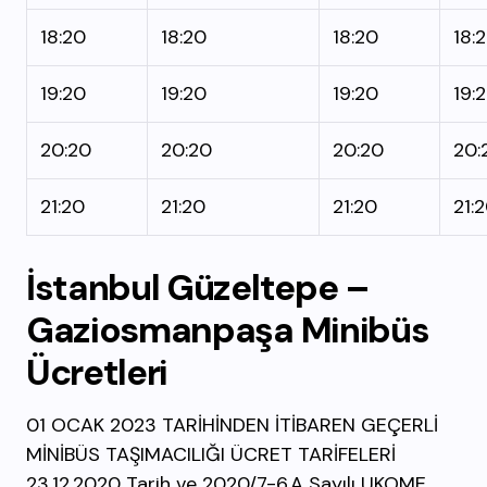
18:20
18:20
18:20
18:
19:20
19:20
19:20
19:
20:20
20:20
20:20
20:
21:20
21:20
21:20
21:
İstanbul
Güzeltepe –
Gaziosmanpaşa
Minibüs
Ücretleri
01 OCAK 2023 TARİHİNDEN İTİBAREN GEÇERLİ
MİNİBÜS TAŞIMACILIĞI ÜCRET TARİFELERİ
23.12.2020 Tarih ve 2020/7-6.A Sayılı UKOME