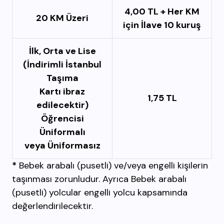
4,00 TL + Her KM
20 KM Üzeri
için İlave 10 kuruş
İlk, Orta ve Lise
(İndirimli İstanbul
Taşıma
Kartı ibraz
1,75 TL
edilecektir)
Öğrencisi
Üniformalı
veya Üniformasız
*
Bebek arabalı (pusetli) ve/veya engelli kişilerin
taşınması zorunludur. Ayrıca Bebek arabalı
(pusetli) yolcular engelli yolcu kapsamında
değerlendirilecektir.