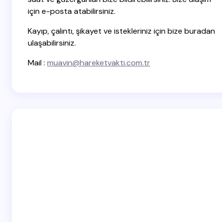
için e-posta atabilirsiniz.
Save my name and email in this browser for the
next time I comment.
Kayıp, çalıntı, şikayet ve istekleriniz için bize buradan
ulaşabilirsiniz.
Submit Comment
Mail :
muavin@hareketvakti.com.tr