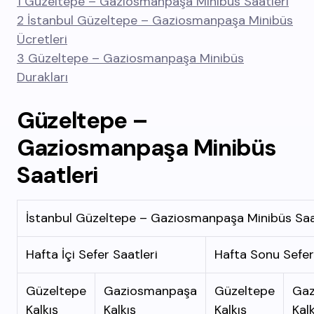
1
Güzeltepe – Gaziosmanpaşa Minibüs Saatleri
2
İstanbul Güzeltepe – Gaziosmanpaşa Minibüs
Ücretleri
3
Güzeltepe – Gaziosmanpaşa Minibüs
Durakları
Güzeltepe –
Gaziosmanpaşa Minibüs
Saatleri
İstanbul Güzeltepe – Gaziosmanpaşa Minibüs Saa
Hafta İçi Sefer Saatleri
Hafta Sonu Sefer
Güzeltepe
Gaziosmanpaşa
Güzeltepe
Gaz
Kalkış
Kalkış
Kalkış
Kalk