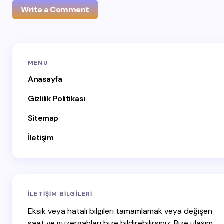
Write a Comment
E-posta adresiniz yayınlanmayacak.
Gerekli alanlar
*
MENU
ile işaretlenmişlerdir
Anasayfa
Name *
Gizlilik Politikası
Sitemap
Email *
İletişim
Your Comment *
İLETIŞIM BILGILERI
Eksik veya hatalı bilgileri tamamlamak veya değişen
saat ve güzergahları bize bildirebilirsiniz. Bize ulaşım