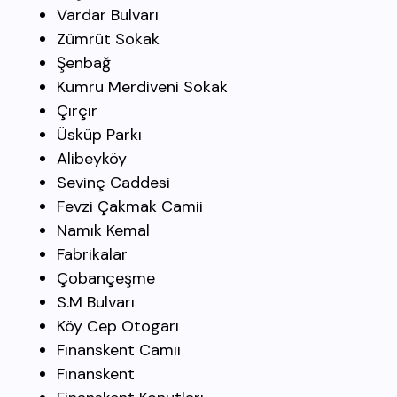
Vardar Bulvarı
Zümrüt Sokak
Şenbağ
Kumru Merdiveni Sokak
Çırçır
Üsküp Parkı
Alibeyköy
Sevinç Caddesi
Fevzi Çakmak Camii
Namık Kemal
Fabrikalar
Çobançeşme
S.M Bulvarı
Köy Cep Otogarı
Finanskent Camii
Finanskent