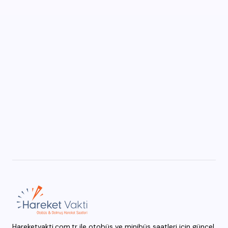
Hareketvakti.com.tr ile otobüs ve minibüs saatleri için güncel