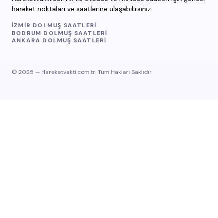
hareket noktaları ve saatlerine ulaşabilirsiniz.
İZMIR DOLMUŞ SAATLERI
BODRUM DOLMUŞ SAATLERI
ANKARA DOLMUŞ SAATLERI
© 2025 — Hareketvakti.com.tr. Tüm Hakları Saklıdır
Hoş geldiniz
Accept
Read More
Manage consent
Kapat
Privacy Overview
This website uses cookies to improve your experience while
you navigate through the website. Out of these, the cookies
that are categorized as necessary are stored on your
browser as they are essential for the working of basic
functionalities of the website. We also use third-party